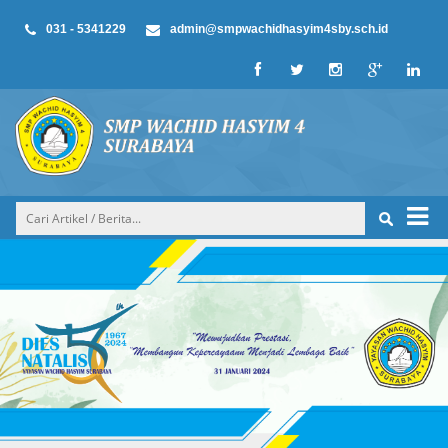
031 - 5341229
admin@smpwachidhasyim4sby.sch.id