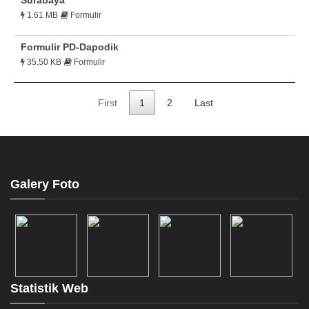
Surabaya
1.61 MB
Formulir
Formulir PD-Dapodik
35.50 KB
Formulir
First
1
2
Last
Galery Foto
Statistik Web