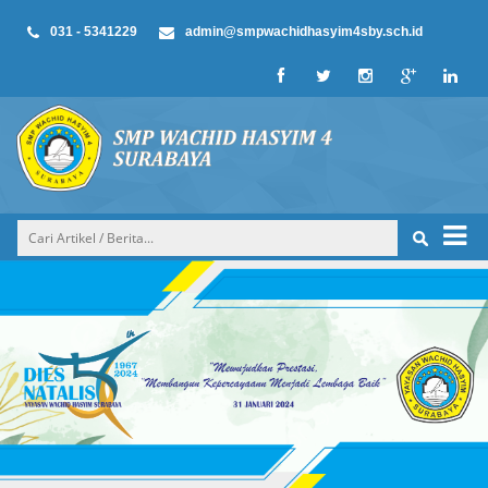
031 - 5341229
admin@smpwachidhasyim4sby.sch.id