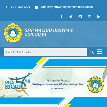
031 - 5341229
admin@smpwachidhasyim4sby.sch.id